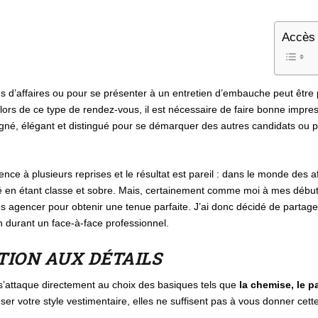
Accès 
es d’affaires ou pour se présenter à un entretien d’embauche peut être 
, lors de ce type de rendez-vous, il est nécessaire de faire bonne impres
oigné, élégant et distingué pour se démarquer des autres candidats ou p
nce à plusieurs reprises et le résultat est pareil : dans le monde des aff
ré en étant classe et sobre. Mais, certainement comme moi à mes débu
les agencer pour obtenir une tenue parfaite. J’ai donc décidé de parta
n durant un face-à-face professionnel.
NTION AUX DÉTAILS
n s’attaque directement au choix des basiques tels que
la chemise, le 
r votre style vestimentaire, elles ne suffisent pas à vous donner cett