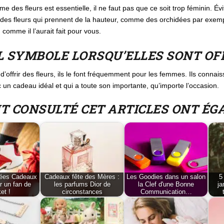
des fleurs est essentielle, il ne faut pas que ce soit trop féminin. Évi
ier des fleurs qui prennent de la hauteur, comme des orchidées par exem
 comme il l’aurait fait pour vous.
L SYMBOLE LORSQU’ELLES SONT OF
offrir des fleurs, ils le font fréquemment pour les femmes. Ils connai
nc un cadeau idéal et qui a toute son importante, qu’importe l’occasion.
NT CONSULTÉ CET ARTICLES ONT É
dées Cadeaux
Cadeaux fête des Mères :
Les Goodies dans un salon
5
r un fan de
les parfums Dior de
la Clef d'une Bonne
ja
et !
circonstances
Communication…