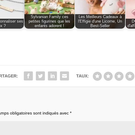
Sylvanian Family ces
Les Meilleurs Cadeaux à
nnaliser ses
petites figurines que les
l'Effigie d'une Licorne, Un
D
ux ?
enfants adorent !
Best-Seller
d'af
RTAGER:
TAUX:
mps obligatoires sont indiqués avec
*