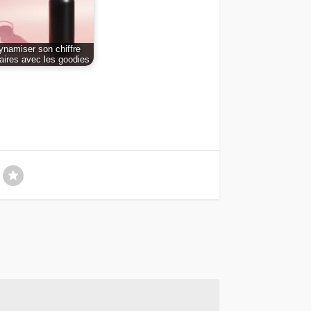
ynamiser son chiffre
faires avec les goodies