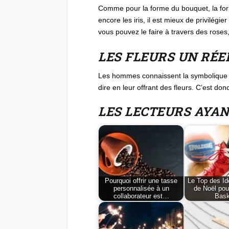
Comme pour la forme du bouquet, la forme 
encore les iris, il est mieux de privilég
vous pouvez le faire à travers des roses,
LES FLEURS UN RÉE
Les hommes connaissent la symbolique d’
dire en leur offrant des fleurs. C’est do
LES LECTEURS AYA
Pourquoi offrir une tasse
Le Top des I
personnalisée à un
de Noël pou
collaborateur est…
Bask