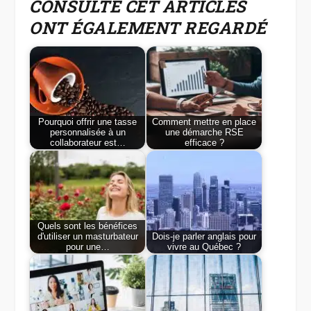
CONSULTÉ CET ARTICLES
ONT ÉGALEMENT REGARDÉ
Pourquoi offrir une tasse
Comment mettre en place
personnalisée à un
une démarche RSE
collaborateur est…
efficace ?
Quels sont les bénéfices
d'utiliser un masturbateur
Dois-je parler anglais pour
pour une…
vivre au Québec ?