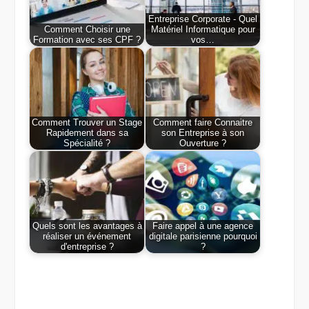
Entreprise Corporate - Quel
Comment Choisir une
Matériel Informatique pour
Formation avec ses CPF ?
vos…
Comment Trouver un Stage
Comment faire Connaitre
Rapidement dans sa
son Entreprise à son
Spécialité ?
Ouverture ?
Quels sont les avantages à
Faire appel à une agence
réaliser un événement
digitale parisienne pourquoi
d'entreprise ?
?