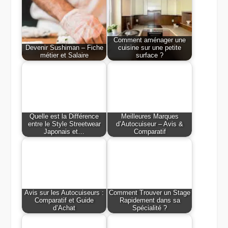
Comment aménager une
Devenir Sushiman – Fiche
cuisine sur une petite
métier et Salaire
surface ?
Quelle est la Différence
Meilleures Marques
entre le Style Streetwear
d’Autocuiseur – Avis &
Japonais et…
Comparatif
Avis sur les Autocuiseurs :
Comment Trouver un Stage
Comparatif et Guide
Rapidement dans sa
d’Achat
Spécialité ?