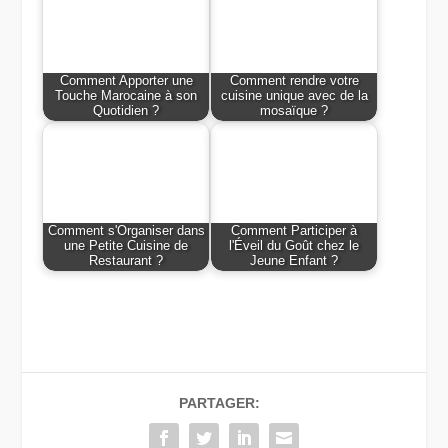
Comment Apporter une
Comment rendre votre
Touche Marocaine à son
cuisine unique avec de la
Quotidien ?
mosaïque ?
Comment s'Organiser dans
Comment Participer à
une Petite Cuisine de
l'Éveil du Goût chez le
Restaurant ?
Jeune Enfant ?
PARTAGER: