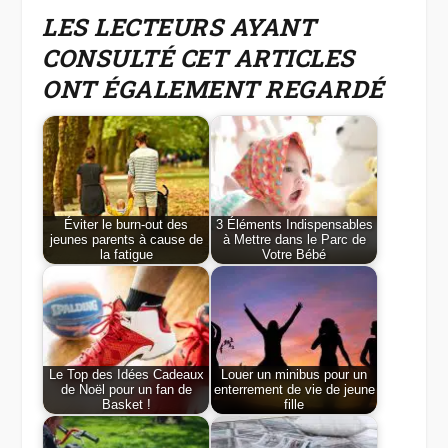
LES LECTEURS AYANT
CONSULTÉ CET ARTICLES
ONT ÉGALEMENT REGARDÉ
Éviter le burn-out des
3 Éléments Indispensables
jeunes parents à cause de
à Mettre dans le Parc de
la fatigue
Votre Bébé
Le Top des Idées Cadeaux
Louer un minibus pour un
de Noël pour un fan de
enterrement de vie de jeune
Basket !
fille