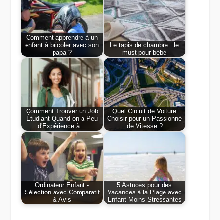
Comment apprendre à un
enfant à bricoler avec son
Le tapis de chambre : le
papa ?
must pour bébé
Comment Trouver un Job
Quel Circuit de Voiture
Étudiant Quand on a Peu
Choisir pour un Passionné
d'Expérience à…
de Vitesse ?
Ordinateur Enfant -
5 Astuces pour des
Sélection avec Comparatif
Vacances à la Plage avec
& Avis
Enfant Moins Stressantes