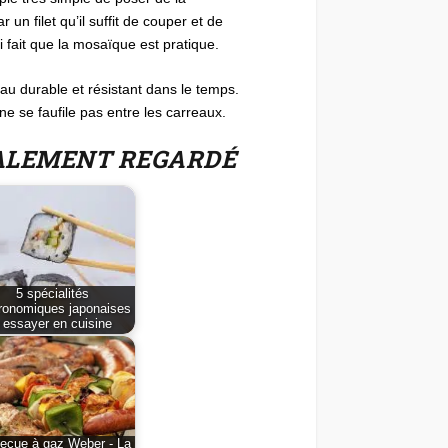
n filet qu’il suffit de couper et de
 fait que la mosaïque est pratique.
iau durable et résistant dans le temps.
 ne se faufile pas entre les carreaux.
GALEMENT REGARDÉ
5 spécialités
ronomiques japonaises
 essayer en cuisine
ecue à gaz Weber - La