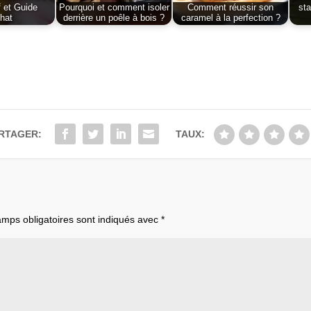
 et Guide
Pourquoi et comment isoler
Comment réussir son
st
hat
derrière un poêle à bois ?
caramel à la perfection ?
RTAGER:
TAUX:
mps obligatoires sont indiqués avec
*