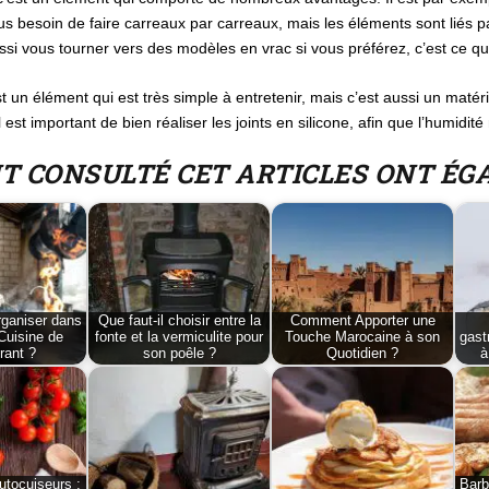
besoin de faire carreaux par carreaux, mais les éléments sont liés par u
si vous tourner vers des modèles en vrac si vous préférez, c’est ce qui
 un élément qui est très simple à entretenir, mais c’est aussi un matér
l est important de bien réaliser les joints en silicone, afin que l’humidité
NT CONSULTÉ CET ARTICLES ONT É
ganiser dans
Que faut-il choisir entre la
Comment Apporter une
Cuisine de
fonte et la vermiculite pour
Touche Marocaine à son
gast
rant ?
son poêle ?
Quotidien ?
à
utocuiseurs :
Barb