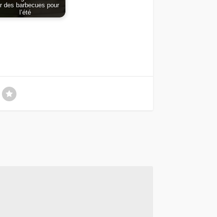
ar des barbecues pour
l’été