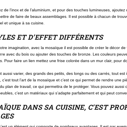
z de l’inox et de l’aluminium, et pour des touches lumineuses, ajoutez
ettre de faire de beaux assemblages. Il est possible à chacun de trouve
el et unique à sa cuisine.
YLES ET D’EFFET DIFFÉRENTS
otre imagination, avec la mosaïque il est possible de créer le décor de vo
erre avec du bois ou ajouter des touches de bronze. Les couleurs peuv
. Pour faire un lien mettez une frise colorée dans un mur clair, pour 
aussi varier, des grands des petits, des longs ou des carrés, tout est
c’est tout l’art de la mosaïque et c’est ce qui permet de rendre une p
ur du plan de travail, ce qui permettra de le protéger. Vous pouvez auss
meubles, c’est un matériaux qui s’adapte parfaitement et qui peut conven
ÏQUE DANS SA CUISINE, C’EST PRO
GES
 c’est un élément qui comporte de nombreux avantages. Il est par exemp