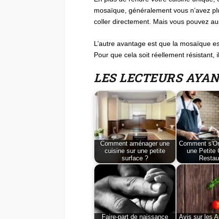
mosaïque, généralement vous n’avez plus 
coller directement. Mais vous pouvez aus
L’autre avantage est que la mosaïque est
Pour que cela soit réellement résistant, i
LES LECTEURS AYA
Comment aménager une
Comment s'Or
cuisine sur une petite
une Petite 
surface ?
Restau
Faire-part de naissance
Avis sur les A