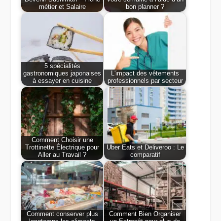
métier et Salaire
bon planner ?
5 spécialités
gastronomiques japonaises
L'impact des vêtements
à essayer en cuisine
professionnels par secteur
Comment Choisir une
Trottinette Électrique pour
Uber Eats et Deliveroo : Le
Aller au Travail ?
comparatif
Comment conserver plus
Comment Bien Organiser