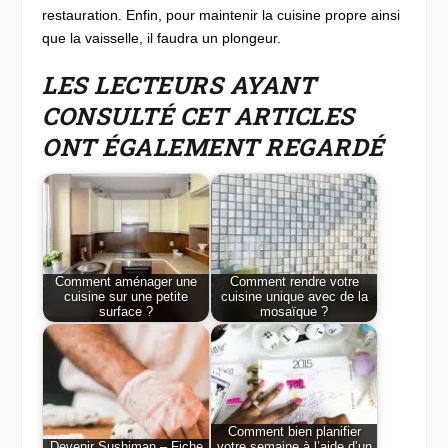
restauration. Enfin, pour maintenir la cuisine propre ainsi
que la vaisselle, il faudra un plongeur.
LES LECTEURS AYANT
CONSULTÉ CET ARTICLES
ONT ÉGALEMENT REGARDÉ
Comment aménager une
Comment rendre votre
cuisine sur une petite
cuisine unique avec de la
surface ?
mosaïque ?
Comment bien planifier
Devenir Sushiman – Fiche
votre semaine à l’aide d’un