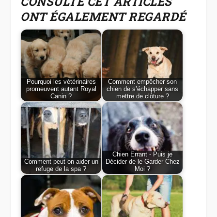
CONSULTÉ CET ARTICLES
ONT ÉGALEMENT REGARDÉ
Pourquoi les vétérinaires
Comment empêcher son
promeuvent autant Royal
chien de s’échapper sans
Canin ?
mettre de clôture ?
Chien Errant - Puis je
Comment peut-on aider un
Décider de le Garder Chez
refuge de la spa ?
Moi ?