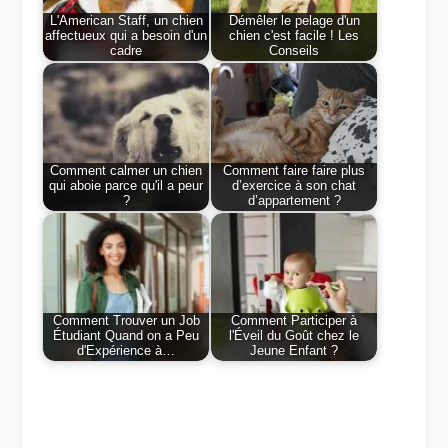
L'American Staff, un chien
Démêler le pelage d'un
affectueux qui a besoin d'un
chien c'est facile ! Les
cadre
Conseils
Comment calmer un chien
Comment faire faire plus
qui aboie parce qu'il a peur
d’exercice à son chat
?
d’appartement ?
Comment Trouver un Job
Comment Participer à
Étudiant Quand on a Peu
l'Éveil du Goût chez le
d'Expérience à…
Jeune Enfant ?