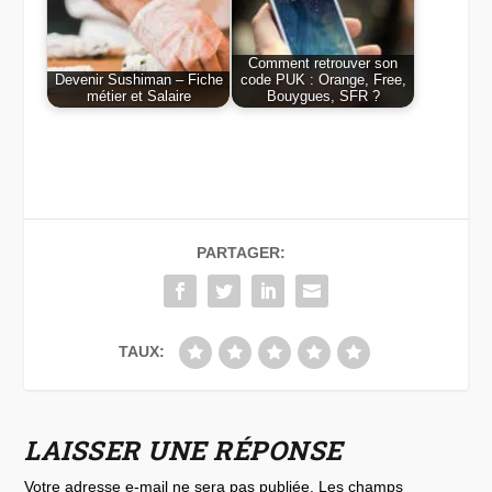
Comment retrouver son
Devenir Sushiman – Fiche
code PUK : Orange, Free,
métier et Salaire
Bouygues, SFR ?
PARTAGER:
TAUX:
LAISSER UNE RÉPONSE
Votre adresse e-mail ne sera pas publiée.
Les champs