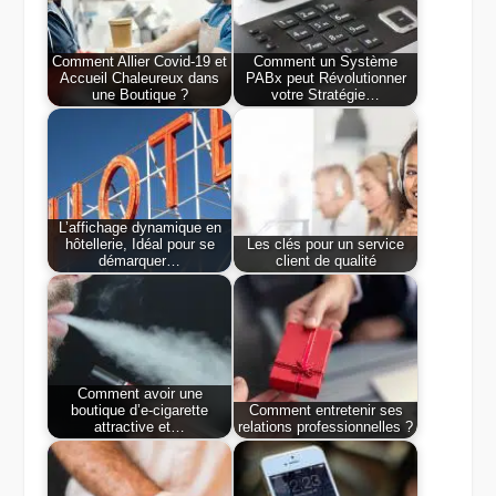
Comment Allier Covid-19 et
Comment un Système
Accueil Chaleureux dans
PABx peut Révolutionner
une Boutique ?
votre Stratégie…
L’affichage dynamique en
hôtellerie, Idéal pour se
Les clés pour un service
démarquer…
client de qualité
Comment avoir une
boutique d’e-cigarette
Comment entretenir ses
attractive et…
relations professionnelles ?