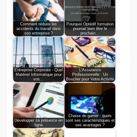
Comment réduire les
Pourquoi Optédif formation
accidents du travail dans
pourrait bien être le
son entreprise ?
prochain…
Entreprise Corporate - Quel
L'Assurance
Matériel Informatique pour
Professionnelle : Un
vos…
Bouclier pour Votre Activité
Chaise de gamer : quels
Développer sa présence en
sont ses caractéristiques et
ligne
ses avantages ?