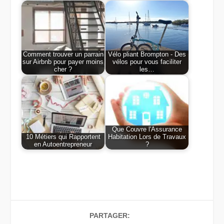
Comment trouver un parrain
Vélo pliant Brompton - Des
sur Airbnb pour payer moins
vélos pour vous faciliter
cher ?
les…
Que Couvre l'Assurance
10 Métiers qui Rapportent
Habitation Lors de Travaux
en Autoentrepreneur
?
PARTAGER: