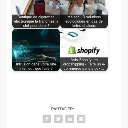
Boutique de cigarettes
Maison : 3 solutions
électronique la franchise la
écologiques en cas de
clef pour durer !
fortes chaleurs
Avis Shopify, en
Intrusion dans votre site
dropshipping - Faite un e-
internet : que faire ?
commerce sans stock…
PARTAGER: