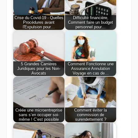
Crise du Covid-19 - Quelles
Difficulté financière,
Procédures avant
Comment faire un budget
l'Expulsion pour…
personnel pour…
5 Grandes Carrières
Comment Fonctionne une
Juridiques pour les Non-
Assurance Annulation
Avocats
Voyage en cas de…
Créée une microentreprise
Comment éviter la
sans s’en occuper soi-
commission de
même ! C’est possible
surendettement ?