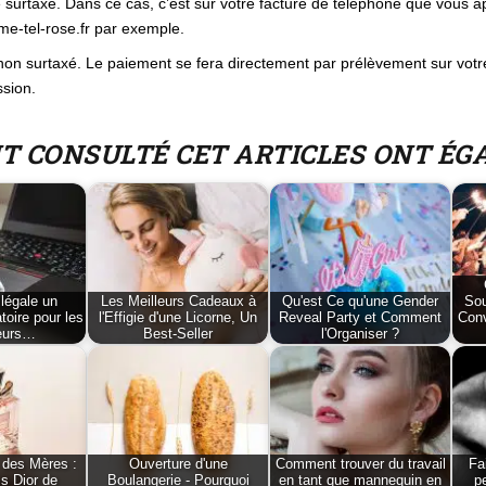
 surtaxé. Dans ce cas, c’est sur votre facture de téléphone que vous a
rme-tel-rose.fr par exemple.
on surtaxé. Le paiement se fera directement par prélèvement sur votre
sion.
NT CONSULTÉ CET ARTICLES ONT É
légale un
Les Meilleurs Cadeaux à
Qu'est Ce qu'une Gender
Sou
toire pour les
l'Effigie d'une Licorne, Un
Reveal Party et Comment
Conv
eurs…
Best-Seller
l'Organiser ?
 des Mères :
Ouverture d'une
Comment trouver du travail
Fa
s Dior de
Boulangerie - Pourquoi
en tant que mannequin en
p