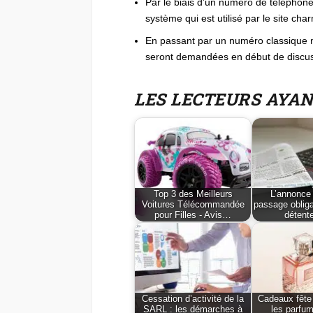
Par le biais d’un numéro de téléphone
système qui est utilisé par le site cha
En passant par un numéro classique n
seront demandées en début de discus
LES LECTEURS AYA
Top 3 des Meilleurs
L’annonce 
Voitures Télécommandée
passage obliga
pour Filles - Avis…
détent
Cessation d’activité de la
Cadeaux fête
SARL : les démarches à
les parfum