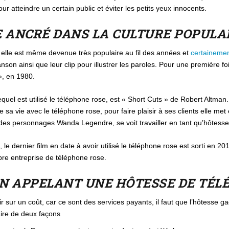
ur atteindre un certain public et éviter les petits yeux innocents.
E ANCRÉ DANS LA CULTURE POPULA
e, elle est même devenue très populaire au fil des années et
certaineme
on ainsi que leur clip pour illustrer les paroles. Pour une première fois
», en 1980.
equel est utilisé le téléphone rose, est « Short Cuts » de Robert Altma
sa vie avec le téléphone rose, pour faire plaisir à ses clients elle met
’un des personnages Wanda Legendre, se voit travailler en tant qu’hôtes
 le dernier film en date à avoir utilisé le téléphone rose est sorti en
pre entreprise de téléphone rose.
EN APPELANT UNE HÔTESSE DE TÉL
r sur un coût, car ce sont des services payants, il faut que l’hôtesse g
aire de deux façons