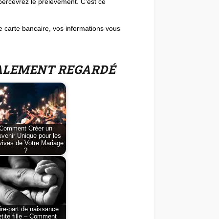
percevrez le prélèvement. C’est ce
 carte bancaire, vos informations vous
GALEMENT REGARDÉ
Comment Créer un
venir Unique pour les
ives de Votre Mariage
?
ire-part de naissance
etite fille – Comment