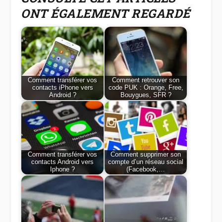
ONT ÉGALEMENT REGARDÉ
Comment transférer vos
Comment retrouver son
contacts iPhone vers
code PUK : Orange, Free,
Android ?
Bouygues, SFR ?
Comment transférer vos
Comment supprimer son
contacts Android vers
compte d’un réseau social
Iphone ?
(Facebook,…