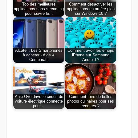
Top des meilleures
Comment désactiver les
applications sans streaming
applications en arrière-plan
pour suivre le…
sur Windows 10 ?
Alcatel : Les Smartphones
Comment avoir les emojis
à acheter - Avis &
iPhone sur Samsung
Comparatif
Android ?
Anki Overdrive le circuit de
Comment faire de belles
voiture électrique connecté
photos culinaires pour ses
pour…
recettes ?