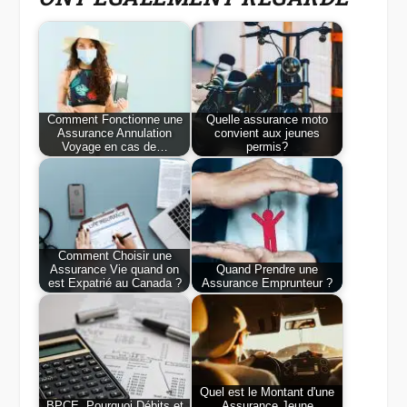
Comment Fonctionne une
Quelle assurance moto
Assurance Annulation
convient aux jeunes
Voyage en cas de…
permis?
Comment Choisir une
Assurance Vie quand on
Quand Prendre une
est Expatrié au Canada ?
Assurance Emprunteur ?
Quel est le Montant d'une
BPCE, Pourquoi Débits et
Assurance Jeune