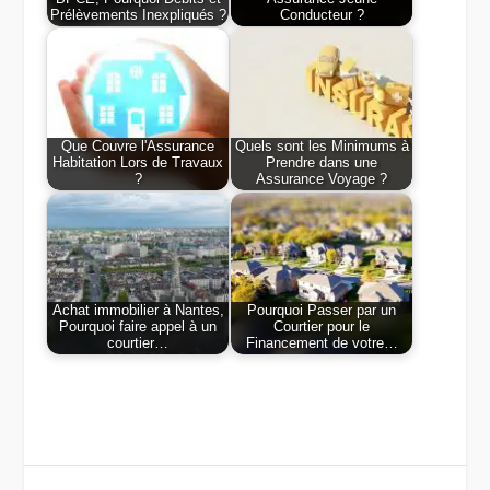
Prélèvements Inexpliqués ?
Conducteur ?
Que Couvre l'Assurance
Quels sont les Minimums à
Habitation Lors de Travaux
Prendre dans une
?
Assurance Voyage ?
Achat immobilier à Nantes,
Pourquoi Passer par un
Pourquoi faire appel à un
Courtier pour le
courtier…
Financement de votre…