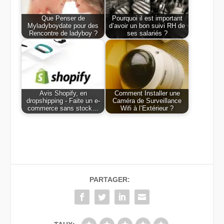
Que Penser de
Pourquoi il est important
Myladyboydate pour des
d’avoir un bon suivi RH de
Rencontre de ladyboy ?
ses salariés ?
Avis Shopify, en
Comment Installer une
dropshipping - Faite un e-
Caméra de Surveillance
commerce sans stock…
Wifi à l’Extérieur ?
PARTAGER: