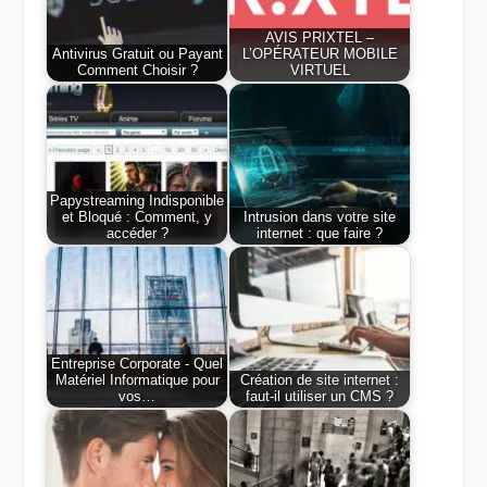
AVIS PRIXTEL –
Antivirus Gratuit ou Payant
L’OPÉRATEUR MOBILE
Comment Choisir ?
VIRTUEL
Papystreaming Indisponible
et Bloqué : Comment, y
Intrusion dans votre site
accéder ?
internet : que faire ?
Entreprise Corporate - Quel
Matériel Informatique pour
Création de site internet :
vos…
faut-il utiliser un CMS ?