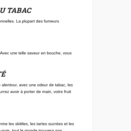
U TABAC
ionnelles. La plupart des fumeurs
e. Avec une telle saveur en bouche, vous
TÉ
e alentour, avec une odeur de tabac, les
urrez avoir à porter de main, votre fruit
 les skittles, les tartes sucrées et les
e-gum, tout le monde trouvera son