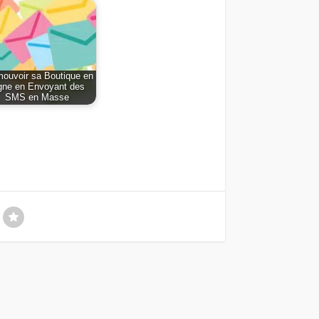
ouvoir sa Boutique en
gne en Envoyant des
SMS en Masse