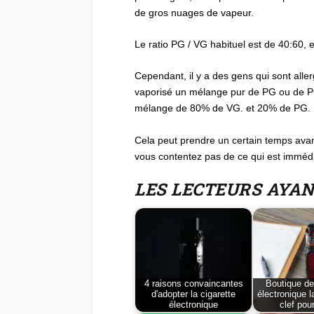
de gros nuages ​​de vapeur.
Le ratio PG / VG habituel est de 40:60, 
Cependant, il y a des gens qui sont alle
vaporisé un mélange pur de PG ou de PG
mélange de 80% de VG. et 20% de PG.
Cela peut prendre un certain temps avant
vous contentez pas de ce qui est immédia
LES LECTEURS AYA
4 raisons convaincantes
Boutique de
d'adopter la cigarette
électronique l
électronique
clef pour