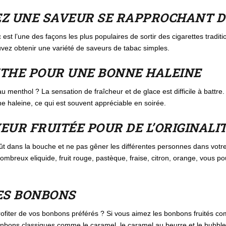
EZ UNE SAVEUR SE RAPPROCHANT D
 est l’une des façons les plus populaires de sortir des cigarettes tradit
vez obtenir une variété de saveurs de tabac simples.
NTHE POUR UNE BONNE HALEINE
u menthol ? La sensation de fraîcheur et de glace est difficile à battr
 haleine, ce qui est souvent appréciable en soirée.
EUR FRUITÉE POUR DE L’ORIGINALI
oût dans la bouche et ne pas gêner les différentes personnes dans votr
nombreux eliquide, fruit rouge, pastèque, fraise, citron, orange, vous po
ES BONBONS
iter de vos bonbons préférés ? Si vous aimez les bonbons fruités comme
onbons classiques comme le caramel, le caramel au beurre et le bubbl