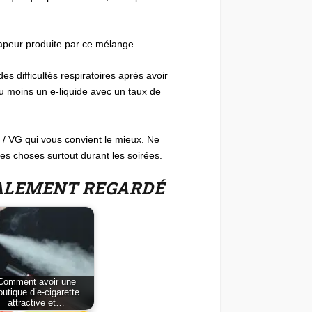
 vapeur produite par ce mélange.
s difficultés respiratoires après avoir
 moins un e-liquide avec un taux de
G / VG qui vous convient le mieux. Ne
es choses surtout durant les soirées.
GALEMENT REGARDÉ
Comment avoir une
outique d’e-cigarette
attractive et…