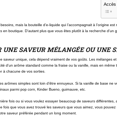
Accès 
esoins, mais la bouteille d’e-liquide qui l’accompagnait à l’origine est ma
ns en boutique. D’autant plus que vous êtes plutôt à la recherche d’un 
R UNE SAVEUR MÉLANGÉE OU UNE S
ne saveur unique, cela dépend vraiment de vos goûts. Les mélanges et 
licité d’un arôme standard comme la fraise ou la vanille, mais en même
er à chacune de vos sorties.
es arômes simples sont loin d’être ennuyeux. Si la vanille de base ne 
ginaux parmi pop corn, Kinder Bueno, guimauve, etc.
ière fois ou si vous voulez essayer beaucoup de saveurs différentes, 
ne fois que vous avez trouvé les saveurs que vous aimez, vous pouvez 
otre saveur préférée pendant un long moment.