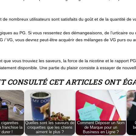
et de nombreux utilisateurs sont satisfaits du goût et de la quantité de
rgiques au PG. Si vous ressentez des démangeaisons, de l’urticaire ou de
 / VG, vous devrez peut-être acquérir des mélanges de VG purs ou au
 que vous trouviez les saveurs, la force de la nicotine et le rapport P
tement disponible. Une partie du plaisir consiste à essayer de nouvell
NT CONSULTÉ CET ARTICLES ONT É
 cigarettes
Quelles sont les saveurs de
Comment Déposer un Nom
a franchise la
croquettes que les chiens
de Marque pour un
b
 durer !
aiment le plus ?
Business en Ligne ?