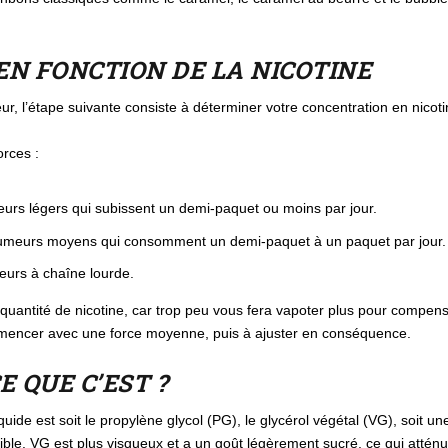
N FONCTION DE LA NICOTINE
ur, l’étape suivante consiste à déterminer votre concentration en nicoti
orces :
eurs légers qui subissent un demi-paquet ou moins par jour.
fumeurs moyens qui consomment un demi-paquet à un paquet par jour.
eurs à chaîne lourde.
quantité de nicotine, car trop peu vous fera vapoter plus pour compens
mmencer avec une force moyenne, puis à ajuster en conséquence.
E QUE C’EST ?
liquide est soit le propylène glycol (PG), le glycérol végétal (VG), soi
ible. VG est plus visqueux et a un goût légèrement sucré, ce qui attén