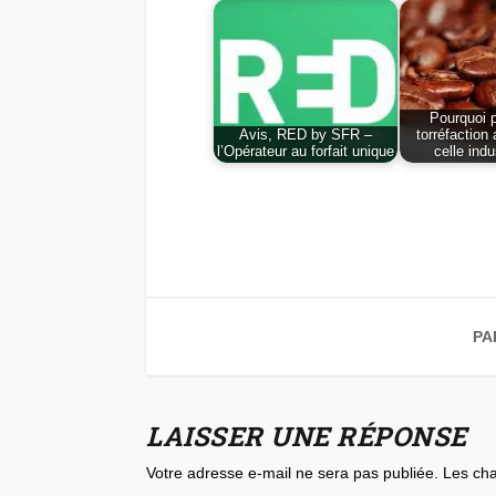
Pourquoi p
Avis, RED by SFR –
torréfaction 
l’Opérateur au forfait unique
celle indu
PA
LAISSER UNE RÉPONSE
Votre adresse e-mail ne sera pas publiée.
Les cha