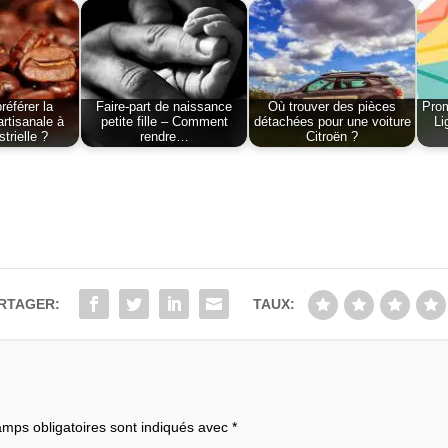
référer la
Faire-part de naissance
Où trouver des pièces
Prom
artisanale à
petite fille – Comment
détachées pour une voiture
Li
strielle ?
rendre…
Citroën ?
RTAGER:
TAUX:
mps obligatoires sont indiqués avec
*