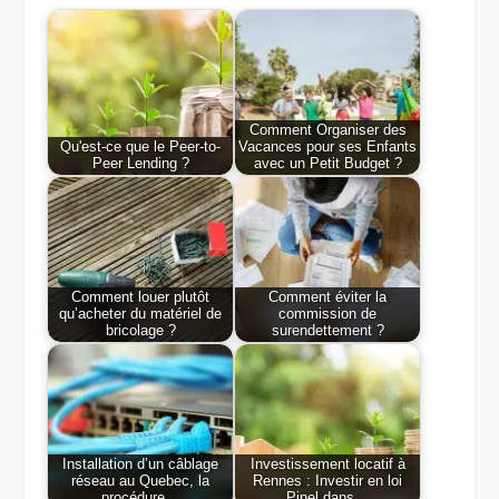
Comment Organiser des
Qu'est-ce que le Peer-to-
Vacances pour ses Enfants
Peer Lending ?
avec un Petit Budget ?
Comment louer plutôt
Comment éviter la
qu’acheter du matériel de
commission de
bricolage ?
surendettement ?
Installation d’un câblage
Investissement locatif à
réseau au Quebec, la
Rennes : Investir en loi
procédure…
Pinel dans…