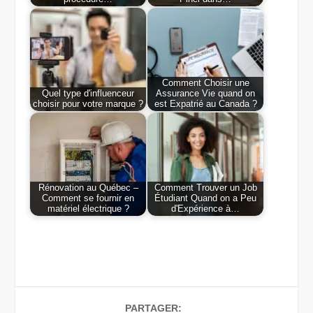
Comment Choisir une
Quel type d'influenceur
Assurance Vie quand on
choisir pour votre marque ?
est Expatrié au Canada ?
Rénovation au Québec –
Comment Trouver un Job
Comment se fournir en
Étudiant Quand on a Peu
matériel électrique ?
d'Expérience à…
PARTAGER: