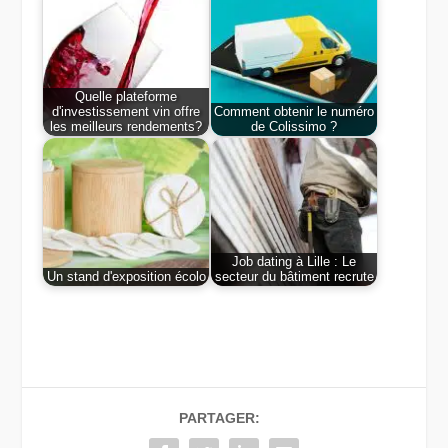
Quelle plateforme
d'investissement vin offre
Comment obtenir le numéro
les meilleurs rendements?
de Colissimo ?
Job dating à Lille : Le
Un stand d'exposition écolo
secteur du bâtiment recrute
PARTAGER: