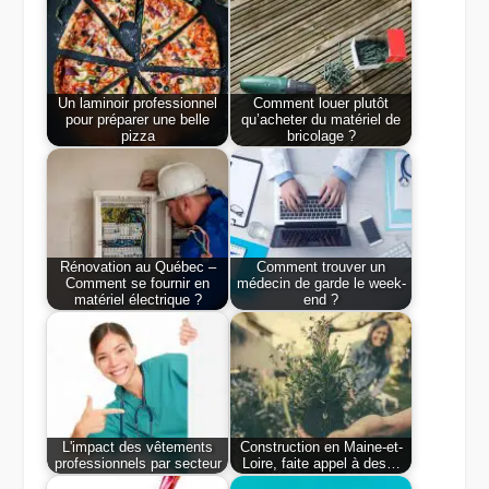
Un laminoir professionnel
Comment louer plutôt
pour préparer une belle
qu’acheter du matériel de
pizza
bricolage ?
Rénovation au Québec –
Comment trouver un
Comment se fournir en
médecin de garde le week-
matériel électrique ?
end ?
L'impact des vêtements
Construction en Maine-et-
professionnels par secteur
Loire, faite appel à des…