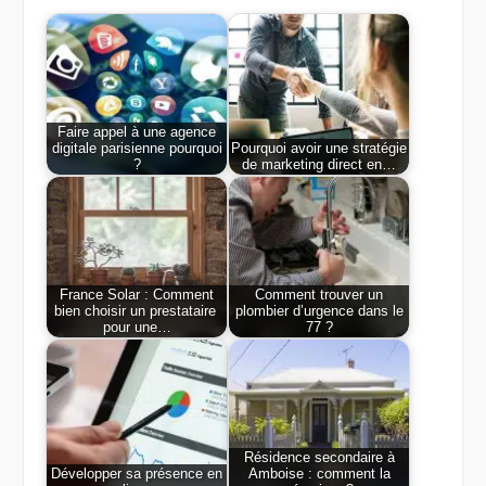
Faire appel à une agence
digitale parisienne pourquoi
Pourquoi avoir une stratégie
?
de marketing direct en…
France Solar : Comment
Comment trouver un
bien choisir un prestataire
plombier d’urgence dans le
pour une…
77 ?
Résidence secondaire à
Développer sa présence en
Amboise : comment la