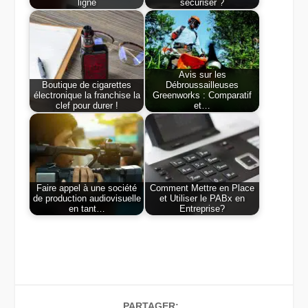
ligne
sécuriser ?
Avis sur les
Boutique de cigarettes
Débroussailleuses
électronique la franchise la
Greenworks : Comparatif
clef pour durer !
et…
Faire appel à une société
Comment Mettre en Place
de production audiovisuelle
et Utiliser le PABx en
en tant…
Entreprise?
PARTAGER: