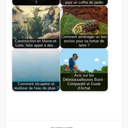
?
pour un coffre de jardin
Comment aménager un bon
Construction en Maine-et-
enclos pour sa tortue de
Loire, faite appel à des…
terre ?
Avis sur les
Débroussailleuses Bosh :
Comment récupérer et
Comparatif et Guide
réutiliser de l'eau de pluie ?
d’Achat