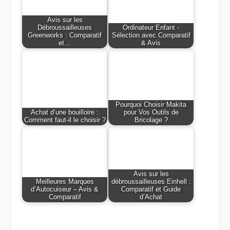
Avis sur les
Débroussailleuses
Ordinateur Enfant -
Greenworks : Comparatif
Sélection avec Comparatif
et…
& Avis
Pourquoi Choisir Makita
Achat d’une bouilloire :
pour Vos Outils de
Comment faut-il le choisir ?
Bricolage ?
Avis sur les
Meilleures Marques
débroussailleuses Einhell :
d’Autocuiseur – Avis &
Comparatif et Guide
Comparatif
d’Achat