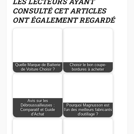
LES LECTEURS AYANT
CONSULTÉ CET ARTICLES
ONT ÉGALEMENT REGARDÉ
Quelle Marque de Batterie
Choisir le bon coupe-
de Voiture Choisir ?
bordures à acheter
Avis sur les
Débroussailleuses :
Pourquoi Magnusson est
Comparatif et Guide
l'un des meilleurs fabricants
d’Achat
d'outillage ?