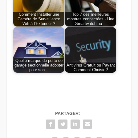
Comment Installer une
Top 7 des meilleures
Caméra de Surveillance
montres connectées - Une
Wifi à l’Extérieur ?
Smartwatch au…
Quelle marque de porte de
garage sectionnelle adopter
Antivirus Gratuit ou Payant
pour son…
Comment Choisir ?
PARTAGER: