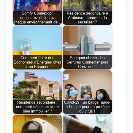
Somfy Connexoon
Résidence secondaire à
connectez et pilotez
Amboise : comment la
chaque environnement de…
sécuriser ?
Comment Faire des
Pourquoi choisir des
Économies d'Energies chez
Serrures Connecter pour
soi en Essonne ?
Chez soi ?
Résidence secondaire :
Covid-19 : un badge made-
comment sécuriser votre
in-France pour se protéger
bien immobilier ?
du virus !