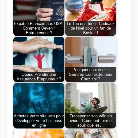
Expatrié Français aux USA,
Le Top des Idées Cadeaux
Comment Devenir
de Noël pour un fan de
Entrepreneur ?
Basket !
Pourquoi choisir des
Quand Prendre une
Serrures Connecter pour
Assurance Emprunteur ?
Chez soi ?
Achetez votre site web pour
Transporter son vélo en
développer votre business
avion - Comment faire et
en ligne
sous quelles…