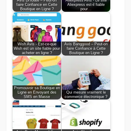
Avis DHGate – Peut-on
Aliexpress Avis - Le site
faire Confiance en Cette
Aliexpress est-il fiable
Boutique en Ligne ?
pour…
Wish Avis - Est-ce-que
Avis Banggood – Peut-on
Wish est un site fiable pour
faire Confiance à Cette
acheter en ligne ?
Boutique en Ligne ?
Promouvoir sa Boutique en
Ligne en Envoyant des
Qui mesure vraiment le
SMS en Masse
commerce électronique ?