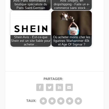
Avis Paris Memorabilia :
Avis Shopify, en
boutique spécialiste du
dropshipping - Faite un e-
Paris Saint-Germain
commerce sans stock…
Shein Avis - Est-ce-que
Où acheter moins cher les
Shein est un site fiable pour
figurines Warhammer 40k
acheter…
et Age Of Sigmar ?
PARTAGER:
TAUX: