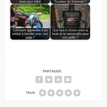
must pour bébé
Troubles du Sommeil ?
Comment apprendre à un
Que faut-il choisir entre la
enfant à bricoler avec son
fonte et la vermiculite pour
papa ?
son poêle ?
PARTAGER:
TAUX: