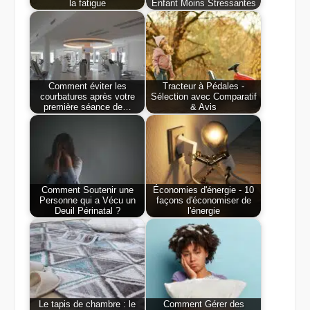
la fatigue
Enfant Moins Stressantes
Comment éviter les
Tracteur à Pédales -
courbatures après votre
Sélection avec Comparatif
première séance de…
& Avis
Comment Soutenir une
Économies d'énergie - 10
Personne qui a Vécu un
façons d'économiser de
Deuil Périnatal ?
l'énergie
Le tapis de chambre : le
Comment Gérer des