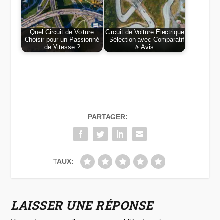
Quel Circuit de Voiture
Circuit de Voiture Électrique
Choisir pour un Passionné
- Sélection avec Comparatif
de Vitesse ?
& Avis
PARTAGER:
TAUX:
LAISSER UNE RÉPONSE