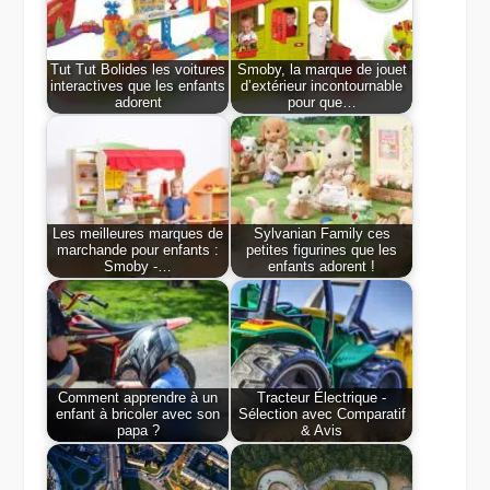
Tut Tut Bolides les voitures
Smoby, la marque de jouet
interactives que les enfants
d’extérieur incontournable
adorent
pour que…
Les meilleures marques de
Sylvanian Family ces
marchande pour enfants :
petites figurines que les
Smoby -…
enfants adorent !
Comment apprendre à un
Tracteur Électrique -
enfant à bricoler avec son
Sélection avec Comparatif
papa ?
& Avis