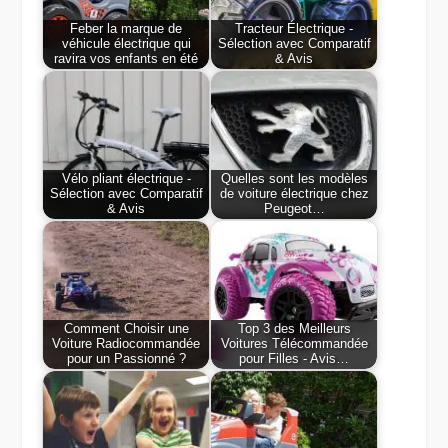
Feber la marque de
Tracteur Électrique -
véhicule électrique qui
Sélection avec Comparatif
ravira vos enfants en été
& Avis
Vélo pliant électrique -
Quelles sont les modèles
Sélection avec Comparatif
de voiture électrique chez
& Avis
Peugeot…
Comment Choisir une
Top 3 des Meilleurs
Voiture Radiocommandée
Voitures Télécommandée
pour un Passionné ?
pour Filles - Avis…