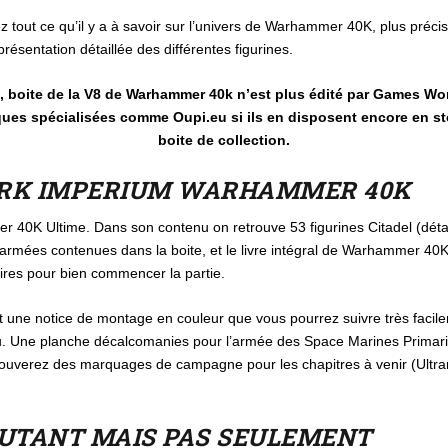
z tout ce qu’il y a à savoir sur l’univers de Warhammer 40K, plus préci
présentation détaillée des différentes figurines.
m, boite de la V8 de Warhammer 40k n’est plus édité par Games 
iques spécialisées comme Oupi.eu si ils en disposent encore en st
boite de collection.
DARK IMPERIUM WARHAMMER 40K
40K Ultime. Dans son contenu on retrouve 53 figurines Citadel (détaill
2 armées contenues dans la boite, et le livre intégral de Warhammer 40K.
aires pour bien commencer la partie.
nt une notice de montage en couleur que vous pourrez suivre très facil
jeu. Une planche décalcomanies pour l’armée des Space Marines Primari
etrouverez des marquages de campagne pour les chapitres à venir (Ultr
BUTANT MAIS PAS SEULEMENT