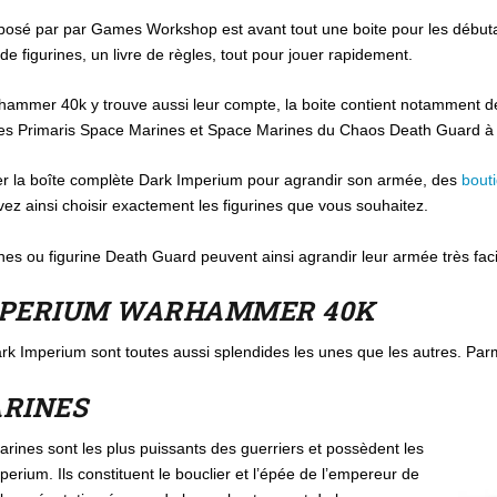
oposé par par Games Workshop est avant tout une boite pour les débu
e figurines, un livre de règles, tout pour jouer rapidement.
rhammer 40k y trouve aussi leur compte, la boite contient notamment de
mées Primaris Space Marines et Space Marines du Chaos Death Guard à
eter la boîte complète Dark Imperium pour agrandir son armée, des
bout
vez ainsi choisir exactement les figurines que vous souhaitez.
es ou figurine Death Guard peuvent ainsi agrandir leur armée très fac
IMPERIUM WARHAMMER 40K
rk Imperium sont toutes aussi splendides les unes que les autres. Parm
ARINES
rines sont les plus puissants des guerriers et possèdent les
erium. Ils constituent le bouclier et l’épée de l’empereur de