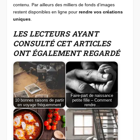
contenu. Par ailleurs des milliers de fonds d’images
restent disponibles en ligne pour
rendre vos créations
uniques
.
LES LECTEURS AYANT
CONSULTÉ CET ARTICLES
ONT ÉGALEMENT REGARDÉ
Faire-part de naissance
10 bonnes raisons de partir
petite fille – Comment
en voyage fréquemment
rendre…