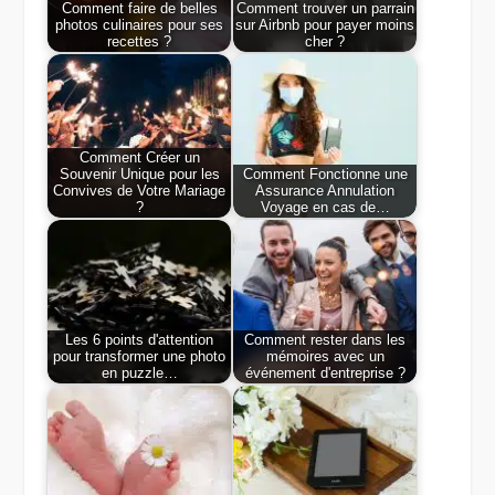
Comment faire de belles
Comment trouver un parrain
photos culinaires pour ses
sur Airbnb pour payer moins
recettes ?
cher ?
Comment Créer un
Souvenir Unique pour les
Comment Fonctionne une
Convives de Votre Mariage
Assurance Annulation
?
Voyage en cas de…
Les 6 points d'attention
Comment rester dans les
pour transformer une photo
mémoires avec un
en puzzle…
événement d'entreprise ?