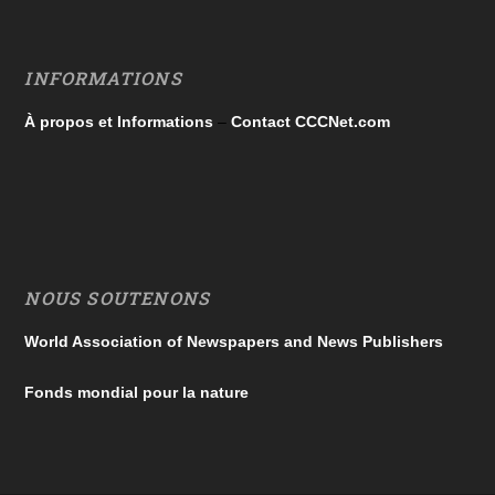
INFORMATIONS
À propos et Informations
–
Contact CCCNet.com
NOUS SOUTENONS
World Association of Newspapers and News Publishers
Fonds mondial pour la nature