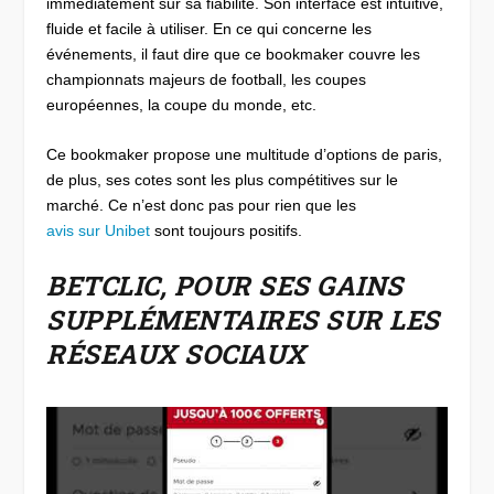
immédiatement sur sa fiabilité. Son interface est intuitive,
fluide et facile à utiliser. En ce qui concerne les
événements, il faut dire que ce bookmaker couvre les
championnats majeurs de football, les coupes
européennes, la coupe du monde, etc.
Ce bookmaker propose une multitude d’options de paris,
de plus, ses cotes sont les plus compétitives sur le
marché. Ce n’est donc pas pour rien que les
avis sur Unibet
sont toujours positifs.
BETCLIC, POUR SES GAINS
SUPPLÉMENTAIRES SUR LES
RÉSEAUX SOCIAUX