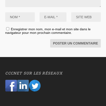
Enregistrer mon nom, mon e-mail et mon site dans le
navigateur pour mon prochain commentaire.
CCCNET SUR LES RÉSEAUX