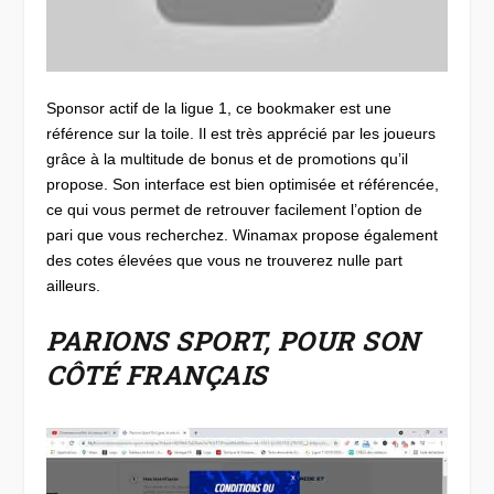
Sponsor actif de la ligue 1, ce bookmaker est une
référence sur la toile. Il est très apprécié par les joueurs
grâce à la multitude de bonus et de promotions qu’il
propose. Son interface est bien optimisée et référencée,
ce qui vous permet de retrouver facilement l’option de
pari que vous recherchez. Winamax propose également
des cotes élevées que vous ne trouverez nulle part
ailleurs.
PARIONS SPORT, POUR SON
CÔTÉ FRANÇAIS