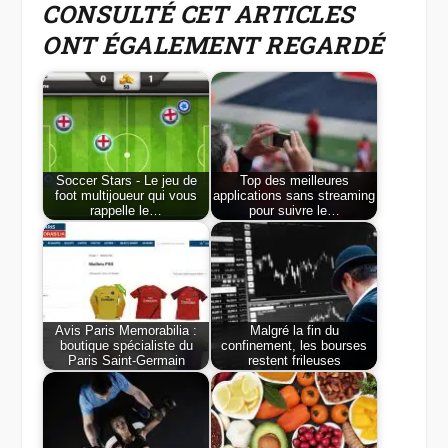
CONSULTÉ CET ARTICLES
ONT ÉGALEMENT REGARDÉ
Soccer Stars - Le jeu de
Top des meilleures
foot multijoueur qui vous
applications sans streaming
rappelle le…
pour suivre le…
Avis Paris Memorabilia :
Malgré la fin du
boutique spécialiste du
confinement, les bourses
Paris Saint-Germain
restent frileuses