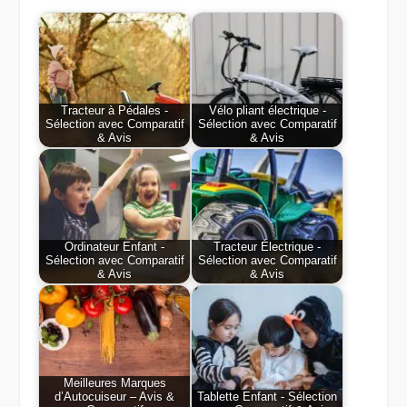
Tracteur à Pédales -
Vélo pliant électrique -
Sélection avec Comparatif
Sélection avec Comparatif
& Avis
& Avis
Ordinateur Enfant -
Tracteur Électrique -
Sélection avec Comparatif
Sélection avec Comparatif
& Avis
& Avis
Meilleures Marques
d’Autocuiseur – Avis &
Tablette Enfant - Sélection