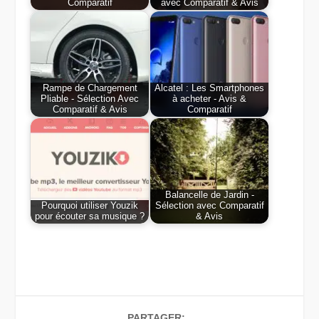
Comparatif
avec Comparatif & Avis
Rampe de Chargement
Alcatel : Les Smartphones
Pliable - Sélection Avec
à acheter - Avis &
Comparatif & Avis
Comparatif
Balancelle de Jardin -
Pourquoi utiliser Youzik
Sélection avec Comparatif
pour écouter sa musique ?
& Avis
PARTAGER: