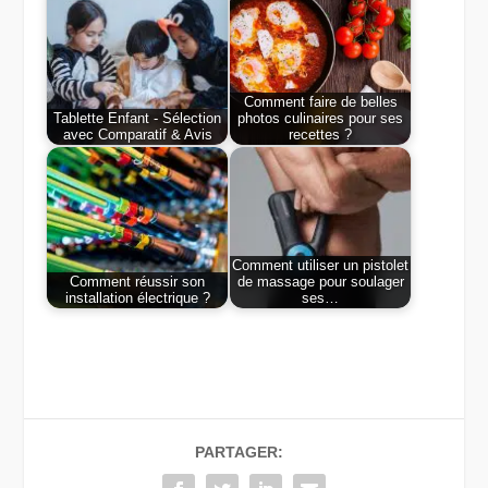
Comment faire de belles
Tablette Enfant - Sélection
photos culinaires pour ses
avec Comparatif & Avis
recettes ?
Comment utiliser un pistolet
Comment réussir son
de massage pour soulager
installation électrique ?
ses…
PARTAGER: