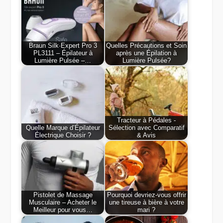
Braun Silk·Expert Pro 3
Quelles Précautions et Soin
PL3111 – Épilateur à
après une Épilation à
Lumière Pulsée –…
Lumière Pulsée?
Tracteur à Pédales -
Quelle Marque d’Épilateur
Sélection avec Comparatif
Électrique Choisir ?
& Avis
Pistolet de Massage
Pourquoi devriez-vous offrir
Musculaire – Acheter le
une tireuse à bière à votre
Meilleur pour vous…
mari ?