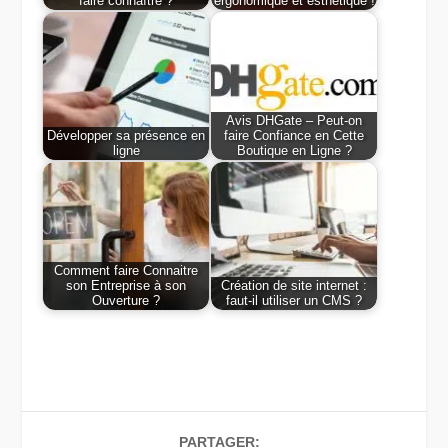
faire connaître ?
ergonomique et esthétique !
Avis DHGate – Peut-on
Développer sa présence en
faire Confiance en Cette
ligne
Boutique en Ligne ?
Comment faire Connaitre
son Entreprise à son
Création de site internet :
Ouverture ?
faut-il utiliser un CMS ?
PARTAGER: