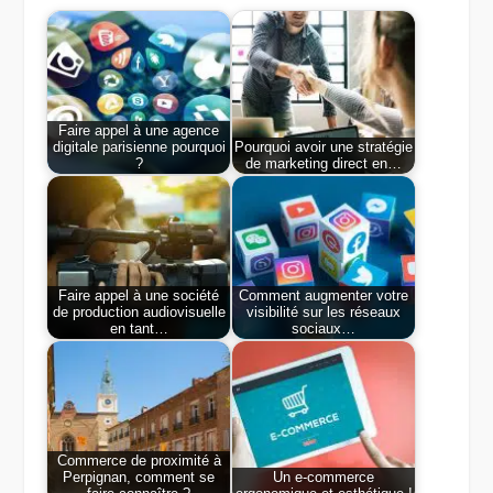
Faire appel à une agence
digitale parisienne pourquoi
Pourquoi avoir une stratégie
?
de marketing direct en…
Faire appel à une société
Comment augmenter votre
de production audiovisuelle
visibilité sur les réseaux
en tant…
sociaux…
Commerce de proximité à
Perpignan, comment se
Un e-commerce