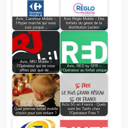
Avis, Carrefour Mobile –
Avis Réglo Mobile – Des
l’Hyper marché qui vous
forfaits du géant de la
suis jusque…
distribution Leclerc
Avis, NRJ Mobile –
l’Opérateur qui ne vous
Avis, RED by SFR –
offres pas que de…
l’Opérateur au forfait unique
Actu 5G en France - Quels
Quel premier forfait mobile
sont les Tarifs chez
choisir pour son enfant ?
l'Opérateur Free ?