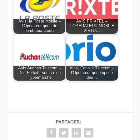
Avis, la Poste Mobile –
AVIS PRIXTEL –
l’Opérateur qui a de
L’OPÉRATEUR MOBILE
nombreux atouts
VIRTUEL
Avis Auchan Telecom –
Avis, Coriolis Télécom –
Des Forfaits sortis d’un
l’Opérateur qui propose
Hypermarché
des…
PARTAGER: